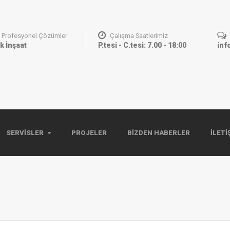
Profesyonel Çözümler
Çalışma Saatlerimiz
k İnşaat
P.tesi - C.tesi: 7.00 - 18:00
inf
SERVISLER
PROJELER
BIZDEN HABERLER
İLETI