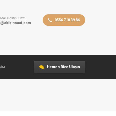
Mail Destek Hattı
0554 710 39 86
o@akikinsaat.com
Hemen Bize Ulaşın
ŞIM