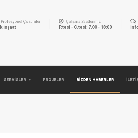
Profesyonel Çözümler
Çalışma Saatlerimiz
k İnşaat
P.tesi - C.tesi: 7.00 - 18:00
inf
SERVISLER
PROJELER
BIZDEN HABERLER
İLETI