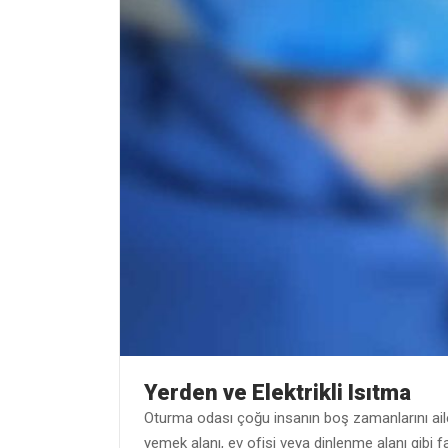
Yerden ve Elektrikli Isıtma
Oturma odası çoğu insanın boş zamanlarını ailel
yemek alanı, ev ofisi veya dinlenme alanı gibi f