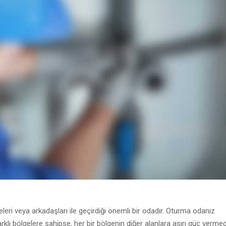
eri veya arkadaşları ile geçirdiği önemli bir odadır. Oturma odanız
arklı bölgelere sahipse, her bir bölgenin diğer alanlara aşırı güç verme