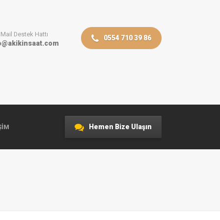
Mail Destek Hattı
0554 710 39 86
o@akikinsaat.com
Hemen Bize Ulaşın
ŞIM