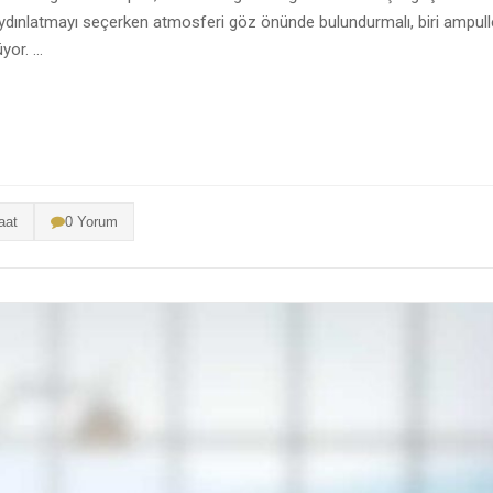
 Aydınlatmayı seçerken atmosferi göz önünde bulundurmalı, biri ampull
yor. …
aat
0 Yorum