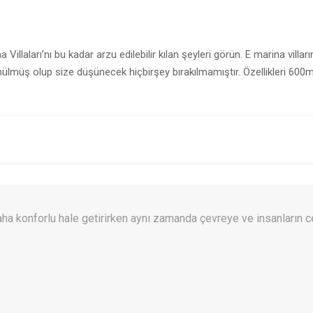
ina Villaları’nı bu kadar arzu edilebilir kılan şeyleri görün. E marina villa
lmüş olup size düşünecek hiçbirşey bırakılmamıştır. Özellikleri 600m
 daha konforlu hale getirirken aynı zamanda çevreye ve insanların