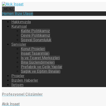
MENÜ
Hemen Bize Ulaşın
Hakkımızda
Kurumsal
Kalite Politikamız
Çevre Politikamız
Sosyal Sorumluluk
Servisler
Konut Projeleri
İnşaat Tasarımları
İş ve Ticaret Merkezleri
Bina Güçlendirmeleri
Prefabrik ve Çelik Yapılar
Sağlık ve Eğitim Binaları
Projeler
Bizden Haberler
İletişim
Profesyonel Çözümler
Akik İnşaat