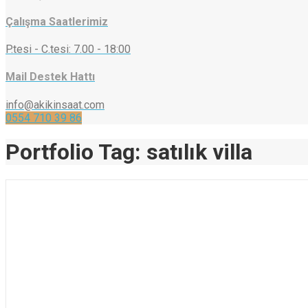
Çalışma Saatlerimiz
P.tesi - C.tesi: 7.00 - 18:00
Mail Destek Hattı
info@akikinsaat.com
0554 710 39 86
Portfolio Tag:
satılık villa