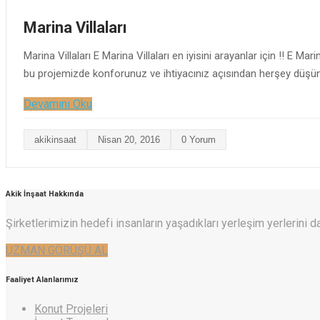
Marina Villaları
Marina Villaları E Marina Villaları en iyisini arayanlar için !! E Mar
bu projemizde konforunuz ve ihtiyacınız açısından herşey düşünü
Devamını Oku
akikinsaat
Nisan 20, 2016
0 Yorum
Akik İnşaat Hakkında
Şirketlerimizin hedefi insanların yaşadıkları yerleşim yerlerini
UZMAN GÖRÜŞÜ AL
Faaliyet Alanlarımız
Konut Projeleri