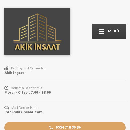
MENÜ
Profesyonel Çözümler
Akik İnşaat
Çalışma Saatlerimiz
P.tesi - C.tesi: 7.00 - 18:00
Mail Destek Hattı
info@akikinsaat.com
0554 710 39 86