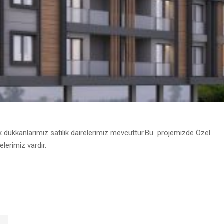
 dükkanlarımız satılık dairelerimiz mevcuttur.Bu projemizde Özel
lerimiz vardır.
m