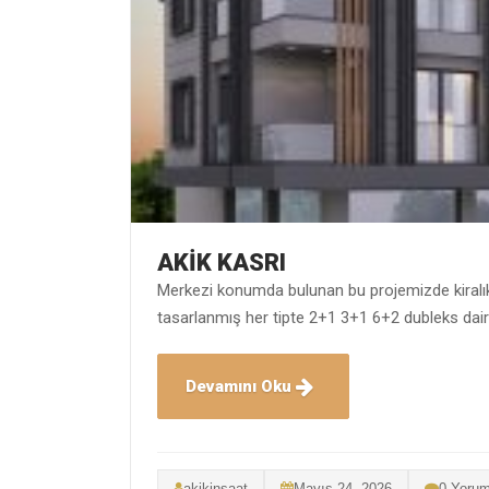
AKİK KASRI
Merkezi konumda bulunan bu projemizde kiralık
tasarlanmış her tipte 2+1 3+1 6+2 dubleks daire
Devamını Oku
akikinsaat
Mayıs 24, 2026
0 Yoru