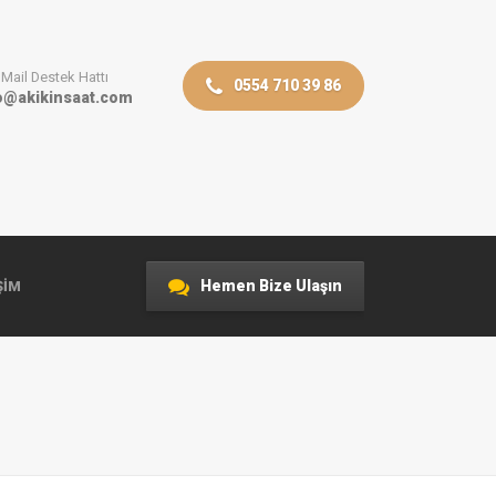
Mail Destek Hattı
0554 710 39 86
o@akikinsaat.com
Hemen Bize Ulaşın
ŞIM