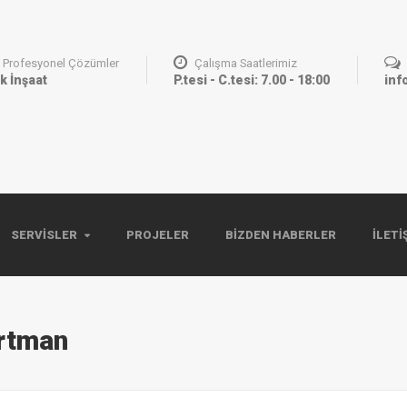
Profesyonel Çözümler
Çalışma Saatlerimiz
k İnşaat
P.tesi - C.tesi: 7.00 - 18:00
inf
SERVISLER
PROJELER
BIZDEN HABERLER
İLETI
rtman