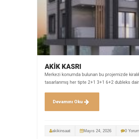
AKİK KASRI
Merkezi konumda bulunan bu projemizde kiralık
tasarlanmış her tipte 2+1 3+1 6+2 dubleks daire
Devamını Oku
akikinsaat
Mayıs 24, 2026
0 Yoru