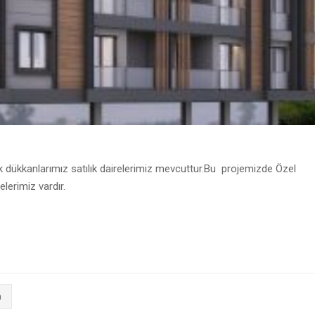
 dükkanlarımız satılık dairelerimiz mevcuttur.Bu projemizde Özel
lerimiz vardır.
m