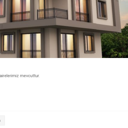
airelerimiz mevcuttur.
m